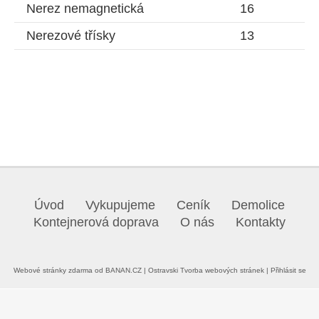
Nerez nemagnetická
16
Nerezové třísky
13
Úvod
Vykupujeme
Ceník
Demolice
Kontejnerová doprava
O nás
Kontakty
Webové stránky zdarma
od
BANAN.CZ
|
Ostravski Tvorba webových stránek
|
Přihlásit se