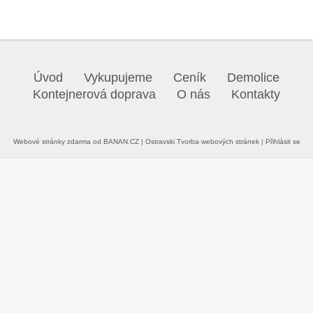
Úvod
Vykupujeme
Ceník
Demolice
Kontejnerová doprava
O nás
Kontakty
Webové stránky zdarma
od
BANAN.CZ
|
Ostravski Tvorba webových stránek
|
Přihlásit se