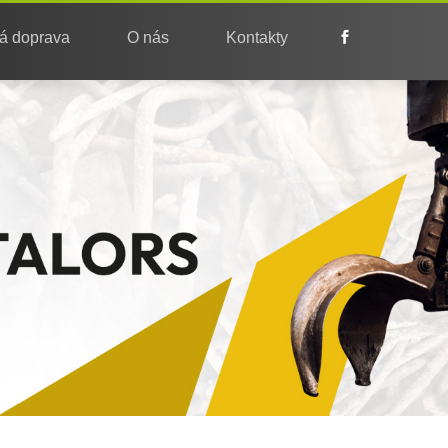
á doprava
O nás
Kontakty
.