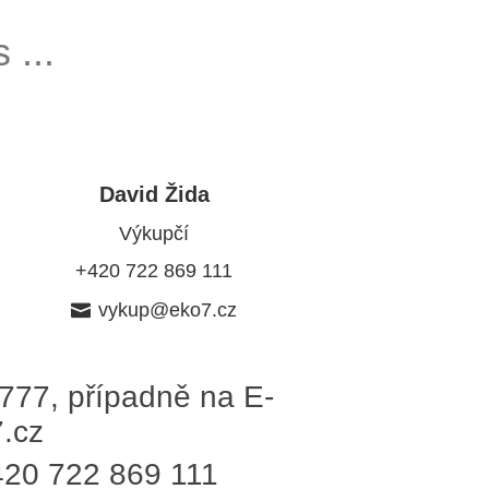
 ...
David Žida
Výkupčí
+420 722 869 111
vykup@eko7.cz
 777
, případně na E-
.cz
420 722 869 111