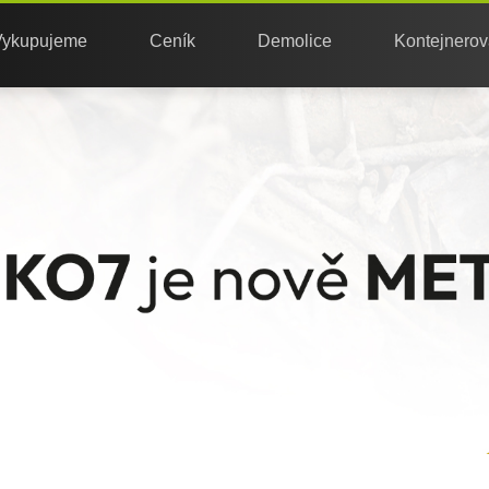
Vykupujeme
Ceník
Demolice
Kontejnerov