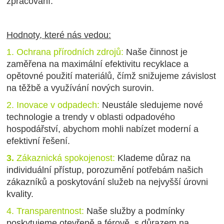
zpracování.
Hodnoty, které nás vedou:
1.
Ochrana přírodních zdrojů:
Naše činnost je
zaměřena na maximální efektivitu recyklace a
opětovné použití materiálů, čímž snižujeme závislost
na těžbě a využívání nových surovin.
2.
Inovace v odpadech:
Neustále sledujeme nové
technologie a trendy v oblasti odpadového
hospodářství, abychom mohli nabízet moderní a
efektivní řešení.
3.
Zákaznická spokojenost:
Klademe důraz na
individuální přístup, porozumění potřebám našich
zákazníků a poskytování služeb na nejvyšší úrovni
kvality.
4.
Transparentnost:
Naše služby a podmínky
poskytujeme otevřeně a férově, s důrazem na