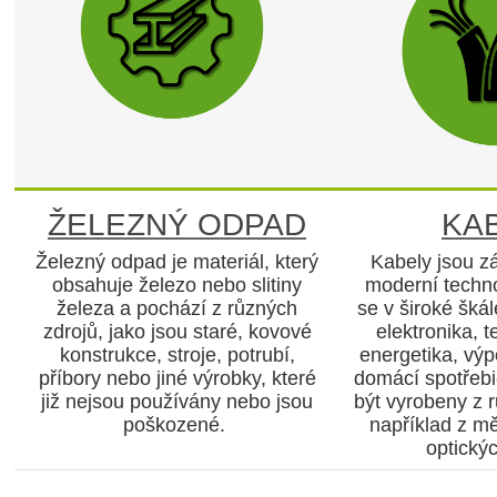
ŽELEZNÝ ODPAD
KA
Železný odpad je materiál, který
Kabely jsou z
obsahuje železo nebo slitiny
moderní techno
železa a pochází z různých
se v široké škál
zdrojů, jako jsou staré, kovové
elektronika, 
konstrukce, stroje, potrubí,
energetika, výp
příbory nebo jiné výrobky, které
domácí spotřeb
již nejsou používány nebo jsou
být vyrobeny z 
poškozené.
například z mě
optický