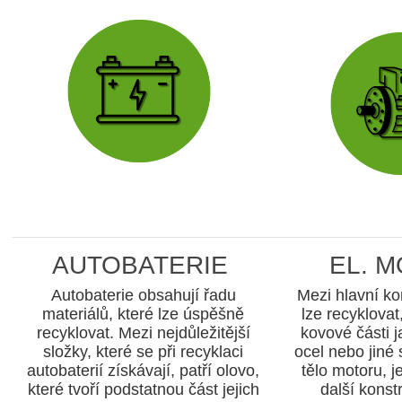
AUTOBATERIE
EL. 
Autobaterie obsahují řadu
Mezi hlavní k
materiálů, které lze úspěšně
lze recyklovat
recyklovat. Mezi nejdůležitější
kovové části j
složky, které se při recyklaci
ocel nebo jiné s
autobaterií získávají, patří olovo,
tělo motoru, 
které tvoří podstatnou část jejich
další konst