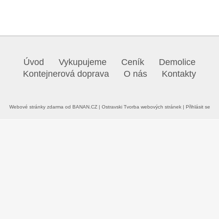
Úvod
Vykupujeme
Ceník
Demolice
Kontejnerová doprava
O nás
Kontakty
Webové stránky zdarma
od
BANAN.CZ
|
Ostravski Tvorba webových stránek
|
Přihlásit se